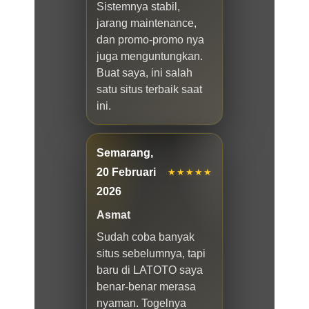
Sistemnya stabil,
jarang maintenance,
dan promo-promo nya
juga menguntungkan.
Buat saya, ini salah
satu situs terbaik saat
ini.
Semarang,
20 Februari
★★★★★
2026
Asmat
Sudah coba banyak
situs sebelumnya, tapi
baru di LATOTO saya
benar-benar merasa
nyaman. Togelnya