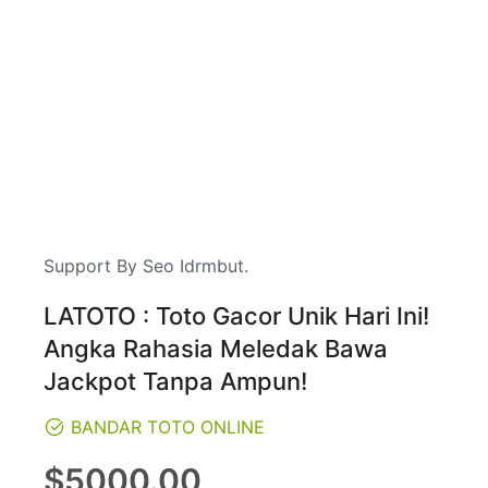
Support By Seo Idrmbut.
LATOTO : Toto Gacor Unik Hari Ini!
Angka Rahasia Meledak Bawa
Jackpot Tanpa Ampun!
BANDAR TOTO ONLINE
Regular
$5000.00