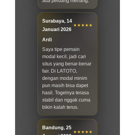
ada peluang menang.
Surabaya, 14
★★★★★
Januari 2026
Ardi
Saya tipe pemain
modal kecil, jadi cari
situs yang benar-benar
fair. Di LATOTO,
dengan modal minim
pun masih bisa dapet
hasil. Togelnya terasa
stabil dan nggak cuma
bikin kalah terus.
Bandung, 25
★★★★★