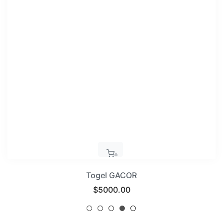
Togel GACOR
Regular
$5000.00
price