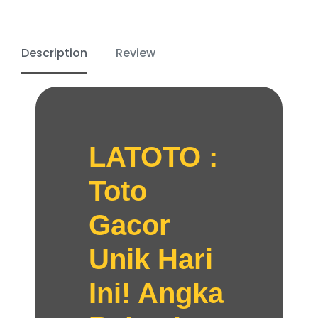
Description
Review
LATOTO :
Toto
Gacor
Unik Hari
Ini! Angka