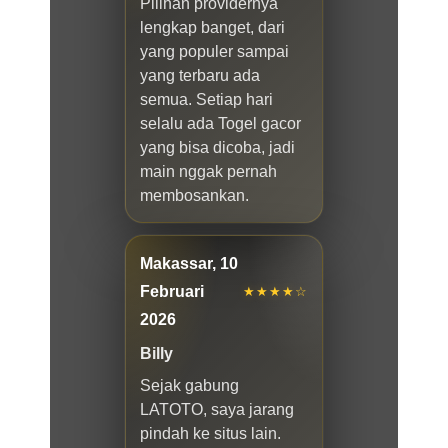
Pilihan providernya
lengkap banget, dari
yang populer sampai
yang terbaru ada
semua. Setiap hari
selalu ada Togel gacor
yang bisa dicoba, jadi
main nggak pernah
membosankan.
Makassar, 10
Februari
★★★★☆
2026
Billy
Sejak gabung
LATOTO, saya jarang
pindah ke situs lain.