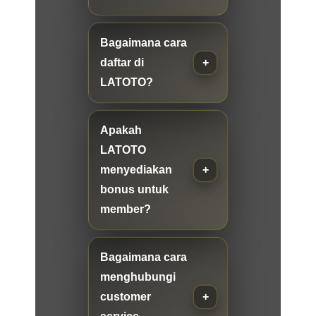
Bagaimana cara
daftar di
LATOTO?
Apakah
LATOTO
menyediakan
bonus untuk
member?
Bagaimana cara
menghubungi
customer