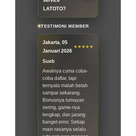
service
LATOTO?
TESTIMONI MEMBER
Jakarta, 05
★★★★★
Januari 2026
Sueb
Awalnya cuma coba-
coba daftar, tapi
ternyata malah betah
sampai sekarang.
Bonusnya lumayan
sering, game-nya
lengkap, dan jarang
banget error. Setiap
main rasanya selalu